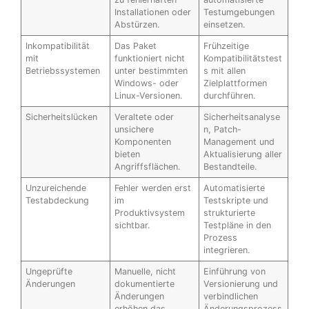
Installationen oder
Testumgebungen
Abstürzen.
einsetzen.
Inkompatibilität
Das Paket
Frühzeitige
mit
funktioniert nicht
Kompatibilitätstest
Betriebssystemen
unter bestimmten
s mit allen
Windows- oder
Zielplattformen
Linux-Versionen.
durchführen.
Sicherheitslücken
Veraltete oder
Sicherheitsanalyse
unsichere
n, Patch-
Komponenten
Management und
bieten
Aktualisierung aller
Angriffsflächen.
Bestandteile.
Unzureichende
Fehler werden erst
Automatisierte
Testabdeckung
im
Testskripte und
Produktivsystem
strukturierte
sichtbar.
Testpläne in den
Prozess
integrieren.
Ungeprüfte
Manuelle, nicht
Einführung von
Änderungen
dokumentierte
Versionierung und
Änderungen
verbindlichen
erhöhen das
Änderungsprozess