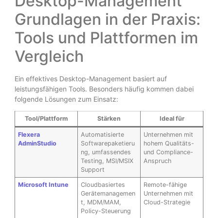
Desktop-Management
Grundlagen in der Praxis:
Tools und Plattformen im
Vergleich
Ein effektives Desktop-Management basiert auf
leistungsfähigen Tools. Besonders häufig kommen dabei
folgende Lösungen zum Einsatz:
Tool/Plattform
Stärken
Ideal für
Flexera
Automatisierte
Unternehmen mit
AdminStudio
Softwarepaketieru
hohem Qualitäts-
ng, umfassendes
und Compliance-
Testing, MSI/MSIX
Anspruch
Support
Microsoft Intune
Cloudbasiertes
Remote-fähige
Gerätemanagemen
Unternehmen mit
t, MDM/MAM,
Cloud-Strategie
Policy-Steuerung