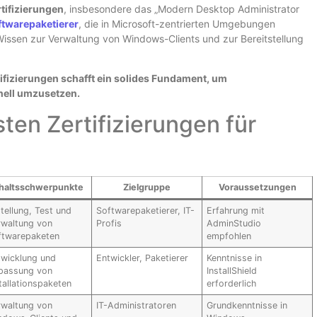
tifizierungen
, insbesondere das „Modern Desktop Administrator
ftwarepaketierer
, die in Microsoft-zentrierten Umgebungen
 Wissen zur Verwaltung von Windows-Clients und zur Bereitstellung
ifizierungen schafft ein solides Fundament, um
nell umzusetzen.
ten Zertifizierungen für
haltsschwerpunkte
Zielgruppe
Voraussetzungen
tellung, Test und
Softwarepaketierer, IT-
Erfahrung mit
rwaltung von
Profis
AdminStudio
ftwarepaketen
empfohlen
twicklung und
Entwickler, Paketierer
Kenntnisse in
passung von
InstallShield
tallationspaketen
erforderlich
rwaltung von
IT-Administratoren
Grundkenntnisse in