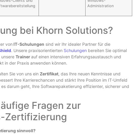
ndows-Clients und
Windows-
twarebereitstellung
Administration
rung bei Khorn Solutions?
ter von
IT-Schulungen
sind wir Ihr idealer Partner für die
Shield
. Unsere praxisorientierten
Schulungen
bereiten Sie optimal
en unsere
Trainer
auf einen intensiven Erfahrungsaustausch und
rekt in der Praxis anwenden können.
lten Sie von uns ein
Zertifikat
, das Ihre neuen Kenntnisse und
essert Ihre Karrierechancen und stärkt Ihre Position im IT-Umfeld
 es darum geht, Ihre Softwarepaketierung effizienter, sicherer und
äufige Fragen zur
Zertifizierung
etierung sinnvoll?