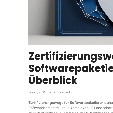
Zertifizierungsw
Softwarepaketie
Überblick
Juni 3, 2025
-
No Comments
Zertifizierungswege für Softwarepaketierer
stehe
Softwarebereitstellung in komplexen IT-Landschaft