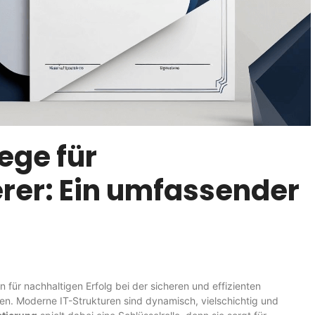
ege für
rer: Ein umfassender
n für nachhaltigen Erfolg bei der sicheren und effizienten
en. Moderne IT-Strukturen sind dynamisch, vielschichtig und