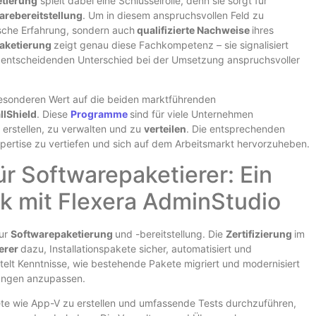
tierung
spielt dabei eine Schlüsselrolle, denn sie sorgt für
arebereitstellung
. Um in diesem anspruchsvollen Feld zu
ische Erfahrung, sondern auch
qualifizierte Nachweise
ihres
aketierung
zeigt genau diese Fachkompetenz – sie signalisiert
n entscheidenden Unterschied bei der Umsetzung anspruchsvoller
besonderen Wert auf die beiden marktführenden
llShield
. Diese
Programme
sind für viele Unternehmen
 erstellen, zu verwalten und zu
verteilen
. Die entsprechenden
xpertise zu vertiefen und sich auf dem Arbeitsmarkt hervorzuheben.
ür Softwarepaketierer: Ein
k mit Flexera AdminStudio
zur
Softwarepaketierung
und -bereitstellung. Die
Zertifizierung
im
erer
dazu, Installationspakete sicher, automatisiert und
telt Kenntnisse, wie bestehende Pakete migriert und modernisiert
ungen anzupassen.
kete wie App-V zu erstellen und umfassende Tests durchzuführen,