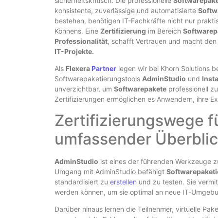
sicherheitskritisch. Die professionelle
Softwarepake
konsistente, zuverlässige und automatisierte
Softw
bestehen, benötigen IT-Fachkräfte nicht nur prakt
Könnens. Eine
Zertifizierung
im Bereich
Softwarep
Professionalität
, schafft Vertrauen und macht de
IT-Projekte.
Als
Flexera
Partner
legen wir bei Khorn Solutions 
Softwarepaketierungstools
AdminStudio
und
Insta
unverzichtbar, um
Softwarepakete
professionell zu
Zertifizierungen ermöglichen es Anwendern, ihre E
Zertifizierungswege f
umfassender Überblic
AdminStudio
ist eines der führenden Werkzeuge 
Umgang mit AdminStudio befähigt
Softwarepaketi
standardisiert zu
erstellen
und zu testen. Sie vermit
werden können, um sie optimal an neue IT-Umgeb
Darüber hinaus lernen die Teilnehmer, virtuelle Pa