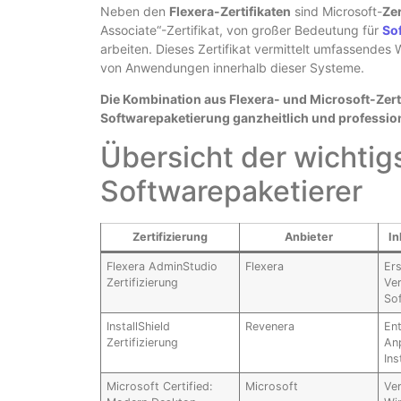
Neben den
Flexera-Zertifikaten
sind Microsoft-
Zer
Associate“-Zertifikat, von großer Bedeutung für
So
arbeiten. Dieses Zertifikat vermittelt umfassendes
von Anwendungen innerhalb dieser Systeme.
Die Kombination aus Flexera- und Microsoft-Zert
Softwarepaketierung ganzheitlich und professio
Übersicht der wichtigs
Softwarepaketierer
Zertifizierung
Anbieter
In
Flexera AdminStudio
Flexera
Ers
Zertifizierung
Ve
So
InstallShield
Revenera
En
Zertifizierung
An
Ins
Microsoft Certified:
Microsoft
Ve