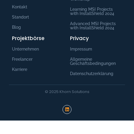
Kontakt
Learning MSI Projects
with InstallShield 2024
Standort
Advanced MSI Projects
Blog
with InstallShield 2024
Projektbörse
Privacy
Unternehmen
Impressum
Freelancer
Allgemeine
Geschäftsbedingungen
Karriere
Datenschutzerklärung
© 2025 Khorn Solutions