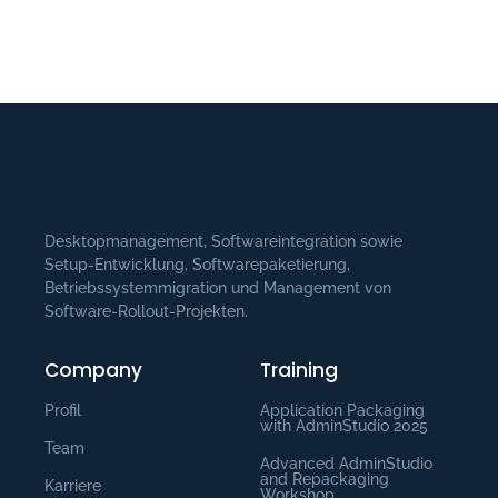
Desktopmanagement, Softwareintegration sowie
Setup-Entwicklung, Softwarepaketierung,
Betriebssystemmigration und Management von
Software-Rollout-Projekten.
Company
Training
Profil
Application Packaging
with AdminStudio​ 2025
Team
Advanced AdminStudio
and Repackaging
Karriere
Workshop